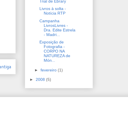
Trial de Ebrary
Livros à solta -
Notícia RTP
Campanha
LivrosLivres -
Dra. Edite Estrela
- Madri...
Exposição de
Fotografia -
CORPO NA
NATUREZA de
Món...
ntiga
►
fevereiro
(1)
►
2008
(5)