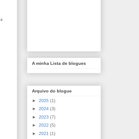
 a
A minha Lista de blogues
Arquivo do blogue
►
2025
(1)
►
2024
(3)
►
2023
(7)
►
2022
(5)
►
2021
(1)