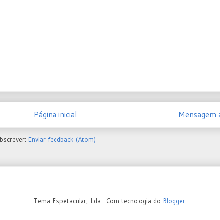
Página inicial
Mensagem a
bscrever:
Enviar feedback (Atom)
Tema Espetacular, Lda.. Com tecnologia do
Blogger
.