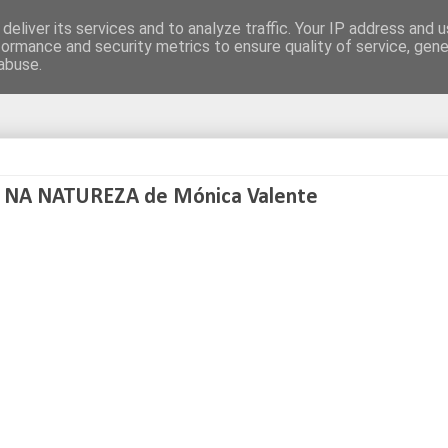
deliver its services and to analyze traffic. Your IP address and 
formance and security metrics to ensure quality of service, gen
abuse.
O NA NATUREZA de Mónica Valente