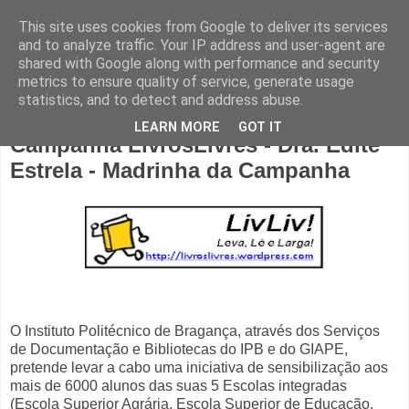
This site uses cookies from Google to deliver its services
and to analyze traffic. Your IP address and user-agent are
shared with Google along with performance and security
metrics to ensure quality of service, generate usage
statistics, and to detect and address abuse.
sexta-feira, 15 de maio de 2009
LEARN MORE
GOT IT
Campanha LivrosLivres - Dra. Edite
Estrela - Madrinha da Campanha
O Instituto Politécnico de Bragança, através dos Serviços
de Documentação e Bibliotecas do IPB e do GIAPE,
pretende levar a cabo uma iniciativa de sensibilização aos
mais de 6000 alunos das suas 5 Escolas integradas
(Escola Superior Agrária, Escola Superior de Educação,