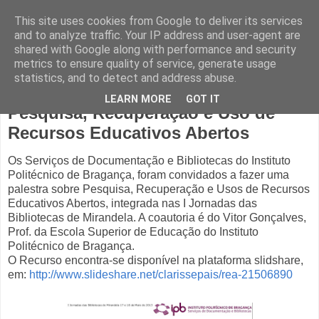
This site uses cookies from Google to deliver its services
and to analyze traffic. Your IP address and user-agent are
shared with Google along with performance and security
metrics to ensure quality of service, generate usage
statistics, and to detect and address abuse.
terça-feira, 21 de maio de 2013
LEARN MORE
GOT IT
Pesquisa, Recuperação e Uso de
Recursos Educativos Abertos
Os Serviços de Documentação e Bibliotecas do Instituto
Politécnico de Bragança, foram convidados a fazer uma
palestra sobre Pesquisa, Recuperação e Usos de Recursos
Educativos Abertos, integrada nas I Jornadas das
Bibliotecas de Mirandela. A coautoria é do Vitor Gonçalves,
Prof. da Escola Superior de Educação do Instituto
Politécnico de Bragança.
O Recurso encontra-se disponível na plataforma slidshare,
em:
http://www.slideshare.net/clarissepais/rea-21506890